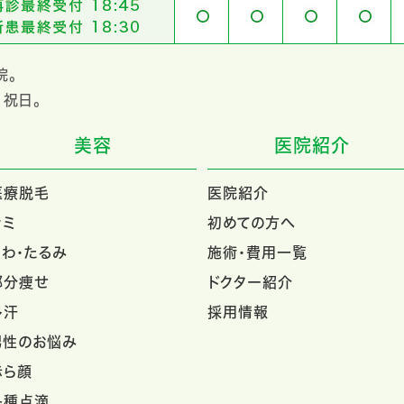
院。
、祝日。
美容
医院紹介
医療脱毛
医院紹介
シミ
初めての方へ
しわ・たるみ
施術・費用一覧
部分痩せ
ドクター紹介
多汗
採用情報
男性のお悩み
赤ら顔
各種点滴